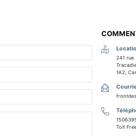
COMMENT
Locatio
241 rue
Tracadi
1A2, Ca
Courrie
frontde
Téléph
150639
Toll Fr