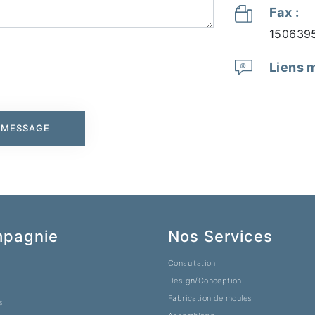
Fax :
150639
Liens m
 MESSAGE
pagnie
Nos Services
Consultation
Design/Conception
Fabrication de moules
s