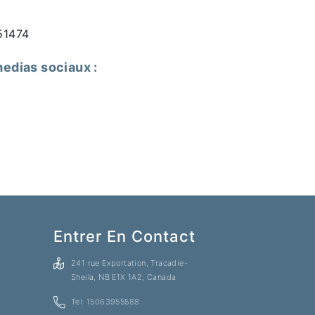
51474
edias sociaux :
Entrer En Contact
241 rue Exportation, Tracadie-
Sheila, NB E1X 1A2, Canada
Tel: 15063955588