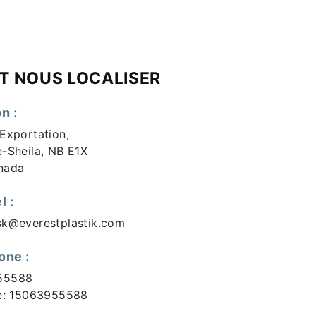
 NOUS LOCALISER
n :
 Exportation,
e-Sheila, NB E1X
nada
l :
sk@everestplastik.com
one :
55588
ee: 15063955588