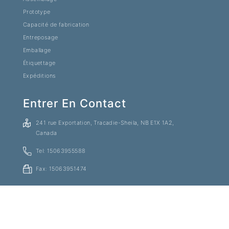
Prototype
Capacité de fabrication
Entreposage
Emballage
Étiquettage
Expéditions
Entrer En Contact
241 rue Exportation, Tracadie-Sheila, NB E1X 1A2,
Canada
Tel: 15063955588
Fax: 15063951474
© 2020 EverestPlastik All Right Reserved.